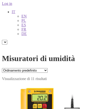
Log in
IT
EN
PL
ES
FR
DE
Misuratori di umidità
Visualizzazione di 11 risultati