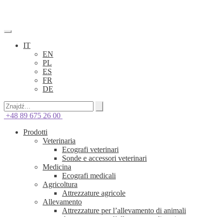
IT
EN
PL
ES
FR
DE
+48 89 675 26 00
Prodotti
Veterinaria
Ecografi veterinari
Sonde e accessori veterinari
Medicina
Ecografi medicali
Agricoltura
Attrezzature agricole
Allevamento
Attrezzature per l’allevamento di animali