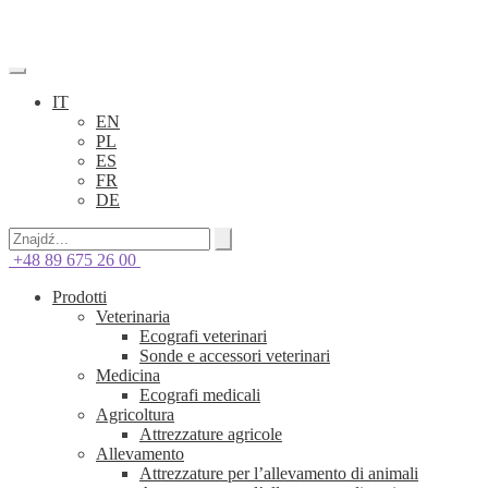
IT
EN
PL
ES
FR
DE
+48 89 675 26 00
Prodotti
Veterinaria
Ecografi veterinari
Sonde e accessori veterinari
Medicina
Ecografi medicali
Agricoltura
Attrezzature agricole
Allevamento
Attrezzature per l’allevamento di animali