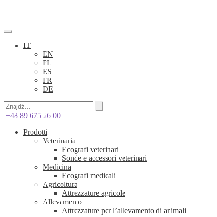
IT
EN
PL
ES
FR
DE
+48 89 675 26 00
Prodotti
Veterinaria
Ecografi veterinari
Sonde e accessori veterinari
Medicina
Ecografi medicali
Agricoltura
Attrezzature agricole
Allevamento
Attrezzature per l’allevamento di animali