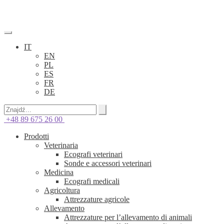
IT
EN
PL
ES
FR
DE
+48 89 675 26 00
Prodotti
Veterinaria
Ecografi veterinari
Sonde e accessori veterinari
Medicina
Ecografi medicali
Agricoltura
Attrezzature agricole
Allevamento
Attrezzature per l’allevamento di animali