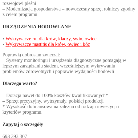
rozwojowi pleśni
– Modernizacja gospodarstwa – nowoczesny sprzęt rolniczy zgodny
z celem programu
URZĄDZENIA HODOWLANE
•
Wykrywacze rui dla krów
,
klaczy
,
świń
,
owiec
•
Wykrywacze mastitis dla krów, owiec i kóz
Poprawią dobrostan zwierząt:
– Systemy monitoringu i urządzenia diagnostyczne pomagają w
lepszym zarządzaniu stadem, wcześniejszym wykrywaniu
problemów zdrowotnych i poprawie wydajności hodowli
Dlaczego warto?
– Dotacja nawet do 100% kosztów kwalifikowanych*
– Sprzęt precyzyjny, wytrzymały, polskiej produkcji
* Wysokość dofinansowania zależna od rodzaju inwestycji i
kryteriów programu.
Zapytaj o szczegóły
693 393 307