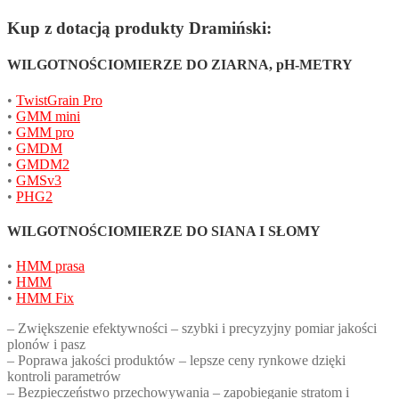
Kup z dotacją produkty Dramiński:
WILGOTNOŚCIOMIERZE DO ZIARNA, pH-METRY
•
TwistGrain Pro
•
GMM mini
•
GMM pro
•
GMDM
•
GMDM2
•
GMSv3
•
PHG2
WILGOTNOŚCIOMIERZE DO SIANA I SŁOMY
•
HMM prasa
•
HMM
•
HMM Fix
– Zwiększenie efektywności – szybki i precyzyjny pomiar jakości
plonów i pasz
– Poprawa jakości produktów – lepsze ceny rynkowe dzięki
kontroli parametrów
– Bezpieczeństwo przechowywania – zapobieganie stratom i