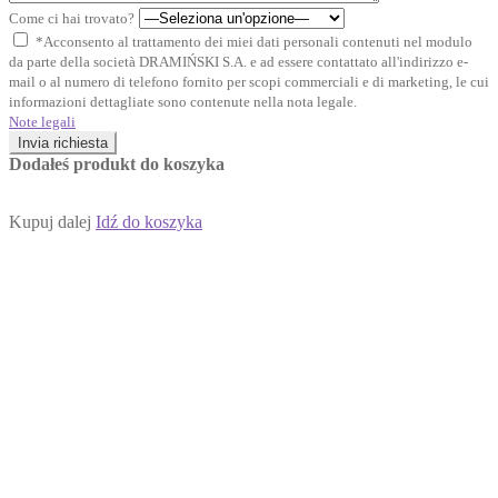
Come ci hai trovato?
*Acconsento al trattamento dei miei dati personali contenuti nel modulo
da parte della società DRAMIŃSKI S.A. e ad essere contattato all'indirizzo e-
mail o al numero di telefono fornito per scopi commerciali e di marketing, le cui
informazioni dettagliate sono contenute nella nota legale.
Note legali
Invia richiesta
Dodałeś produkt do koszyka
Kupuj dalej
Idź do koszyka