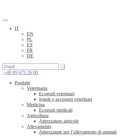
IT
EN
PL
ES
FR
DE
+48 89 675 26 00
Prodotti
Veterinaria
Ecografi veterinari
Sonde e accessori veterinari
Medicina
Ecografi medicali
Agricoltura
Attrezzature agricole
Allevamento
Attrezzature per l’allevamento di animali