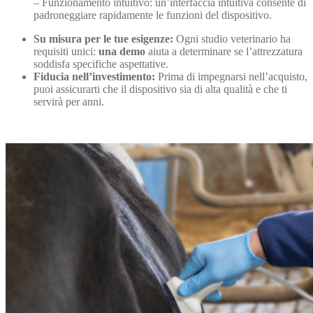
– Funzionamento intuitivo: un’interfaccia intuitiva consente di
padroneggiare rapidamente le funzioni del dispositivo.
Su misura per le tue esigenze:
Ogni studio veterinario ha
requisiti unici:
una demo
aiuta a determinare se l’attrezzatura
soddisfa specifiche aspettative.
Fiducia nell’investimento:
Prima di impegnarsi nell’acquisto,
puoi assicurarti che il dispositivo sia di alta qualità e che ti
servirà per anni.