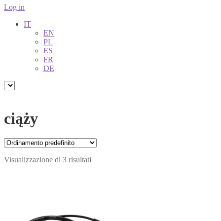
Log in
IT
EN
PL
ES
FR
DE
ciąży
Visualizzazione di 3 risultati