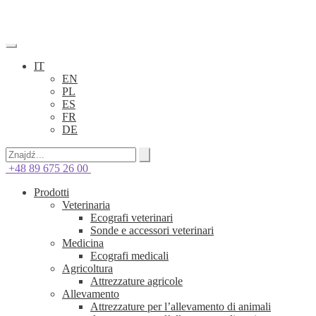
IT
EN
PL
ES
FR
DE
+48 89 675 26 00
Prodotti
Veterinaria
Ecografi veterinari
Sonde e accessori veterinari
Medicina
Ecografi medicali
Agricoltura
Attrezzature agricole
Allevamento
Attrezzature per l’allevamento di animali