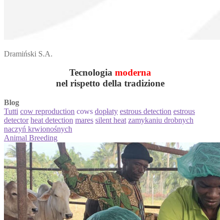
Dramiński S.A.
Tecnologia
moderna
nel rispetto della tradizione
Blog
Tutti
cow reproduction
cows
dopłaty
estrous detection
estrous
detector
heat detection
mares
silent heat
zamykaniu drobnych
naczyń krwionośnych
Animal Breeding