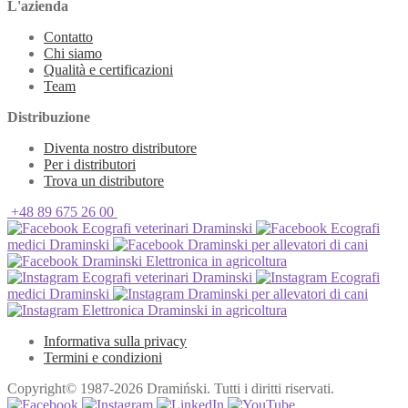
L'azienda
Contatto
Chi siamo
Qualità e certificazioni
Team
Distribuzione
Diventa nostro distributore
Per i distributori
Trova un distributore
+48 89 675 26 00
Ecografi veterinari Draminski
Ecografi
medici Draminski
Draminski per allevatori di cani
Draminski Elettronica in agricoltura
Ecografi veterinari Draminski
Ecografi
medici Draminski
Draminski per allevatori di cani
Elettronica Draminski in agricoltura
Informativa sulla privacy
Termini e condizioni
Copyright© 1987-2026 Dramiński. Tutti i diritti riservati.