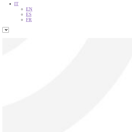
IT
EN
ES
FR