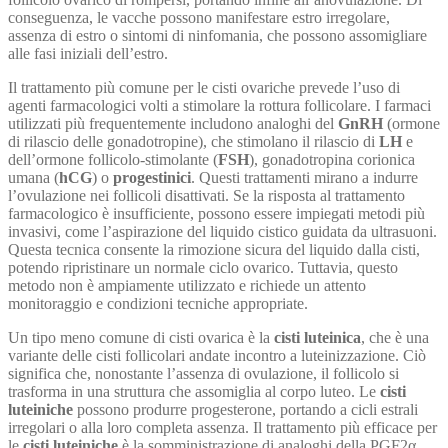
conseguenza, le vacche possono manifestare estro irregolare,
assenza di estro o sintomi di ninfomania, che possono assomigliare
alle fasi iniziali dell’estro.
Il trattamento più comune per le cisti ovariche prevede l’uso di
agenti farmacologici volti a stimolare la rottura follicolare. I farmaci
utilizzati più frequentemente includono analoghi del
GnRH
(ormone
di rilascio delle gonadotropine), che stimolano il rilascio di
LH
e
dell’ormone follicolo-stimolante (
FSH
), gonadotropina corionica
umana (
hCG
) o
progestinici
. Questi trattamenti mirano a indurre
l’ovulazione nei follicoli disattivati. Se la risposta al trattamento
farmacologico è insufficiente, possono essere impiegati metodi più
invasivi, come l’aspirazione del liquido cistico guidata da ultrasuoni.
Questa tecnica consente la rimozione sicura del liquido dalla cisti,
potendo ripristinare un normale ciclo ovarico. Tuttavia, questo
metodo non è ampiamente utilizzato e richiede un attento
monitoraggio e condizioni tecniche appropriate.
Un tipo meno comune di cisti ovarica è la
cisti luteinica
, che è una
variante delle cisti follicolari andate incontro a luteinizzazione. Ciò
significa che, nonostante l’assenza di ovulazione, il follicolo si
trasforma in una struttura che assomiglia al corpo luteo. Le
cisti
luteiniche
possono produrre progesterone, portando a cicli estrali
irregolari o alla loro completa assenza. Il trattamento più efficace per
le
cisti luteiniche
è la somministrazione di analoghi della PGF2α,