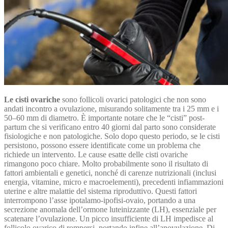
Le cisti ovariche
sono follicoli ovarici patologici che non sono
andati incontro a ovulazione, misurando solitamente tra i 25 mm e i
50–60 mm di diametro. È importante notare che le “cisti” post-
partum che si verificano entro 40 giorni dal parto sono considerate
fisiologiche e non patologiche. Solo dopo questo periodo, se le cisti
persistono, possono essere identificate come un problema che
richiede un intervento. Le cause esatte delle cisti ovariche
rimangono poco chiare. Molto probabilmente sono il risultato di
fattori ambientali e genetici, nonché di carenze nutrizionali (inclusi
energia, vitamine, micro e macroelementi), precedenti infiammazioni
uterine e altre malattie del sistema riproduttivo. Questi fattori
interrompono l’asse ipotalamo-ipofisi-ovaio, portando a una
secrezione anomala dell’ormone luteinizzante (LH), essenziale per
scatenare l’ovulazione. Un picco insufficiente di LH impedisce al
follicolo ovarico di rompersi, portando infine all’anovulazione. Di