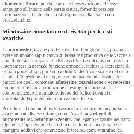
altamente efficace
, poiché consente l’osservazione del flusso
sanguigno all’interno della parete cistica, fornendo preziose
informazioni sul fatto che la cisti risponderà alla terapia con
prostaglandine.
Micotossine
come fattore di rischio per le cisti
ovariche
Le
micotossine
, tossine prodotte da alcuni funghi muffa, possono
avere un impatto significativo sulla salute riproduttiva delle vacche e
contribuire alla comparsa di cisti ovariche. Le micotossine possono
interrompere la normale funzione ormonale, inclusa la secrezione di
ormoni gonadotropi, portando a disturbi dell’ovulazione e del ciclo
estrale. L’ingestione di mangimi contaminati da micotossine, in
particolare quelli contenenti
aflatossine
,
zearalenone
o
ocratossine
,
può interferire con la produzione di estrogeni e progesterone,
compromettendo il normale sviluppo dei follicoli ovarici e
aumentando la probabilità di formazione di cisti.
Per ridurre al minimo il rischio associato alle micotossine, possono
essere attuate diverse misure, come l’uso di
adsorbenti di
micotossine
(es.
bentonite
o
zeoliti
), che legano le tossine nel tratto
digerente, impedendone l’assorbimento. Inoltre, incorporare nel
mangime additivi che contrastano le tossine, come
vitamine
(es.