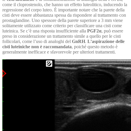
come il cloprostenolo, che hanno un effetto luteolitico, inducendo la
regressione del corpo luteo. È importante notare che la parete della
cisti deve essere abbastanza spessa da rispondere al trattamento con
prostaglandine. Uno spessore della parete superiore a 3 mm viene
solitamente utilizzato come criterio per classificare una cisti come
luteinica. Se c’è una risposta insufficiente alla
PGF2α
, può essere
preso in considerazione un trattamento simile a quello per le cisti
follicolari, come l’uso di analoghi del
GnRH
.
L’aspirazione delle
cisti luteiniche non è raccomandata
, poiché questo metodo è
generalmente inefficace e sfavorevole per ulteriori trattamenti.