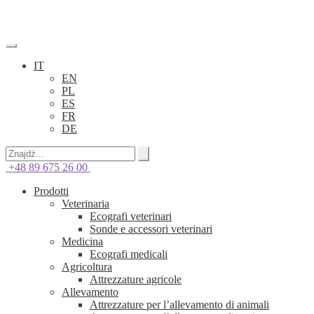
IT
EN
PL
ES
FR
DE
+48 89 675 26 00
Prodotti
Veterinaria
Ecografi veterinari
Sonde e accessori veterinari
Medicina
Ecografi medicali
Agricoltura
Attrezzature agricole
Allevamento
Attrezzature per l’allevamento di animali