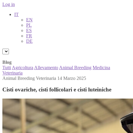
Log in
IT
EN
PL
ES
FR
DE
Blog
Tutti
Agricoltura
Allevamento
Animal Breeding
Medicina
Veterinaria
Animal Breeding
Veterinaria
14 Marzo 2025
Cisti ovariche, cisti follicolari e cisti luteiniche