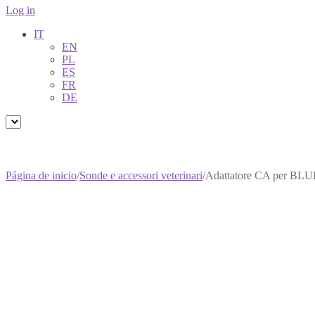
Log in
IT
EN
PL
ES
FR
DE
Página de inicio
/
Sonde e accessori veterinari
/
Adattatore CA per BLU