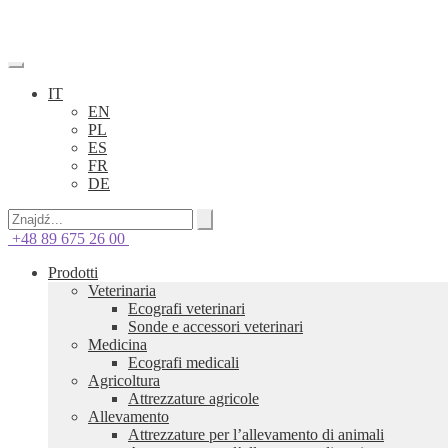
IT
EN
PL
ES
FR
DE
+48 89 675 26 00
Prodotti
Veterinaria
Ecografi veterinari
Sonde e accessori veterinari
Medicina
Ecografi medicali
Agricoltura
Attrezzature agricole
Allevamento
Attrezzature per l’allevamento di animali