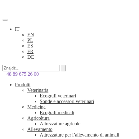
IT
EN
PL
ES
FR
DE
+48 89 675 26 00
Prodotti
Veterinaria
Ecografi veterinari
Sonde e accessori veterinari
Medicina
Ecografi medicali
Agricoltura
Attrezzature agricole
Allevamento
Attrezzature per l’allevamento di animali