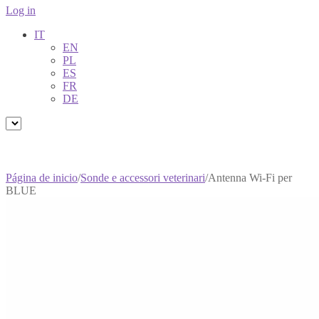
Log in
IT
EN
PL
ES
FR
DE
Página de inicio
/
Sonde e accessori veterinari
/
Antenna Wi-Fi per
BLUE