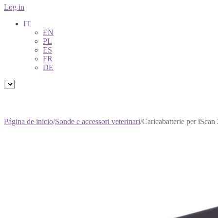
Log in
IT
EN
PL
ES
FR
DE
Página de inicio
/
Sonde e accessori veterinari
/
Caricabatterie per iSca