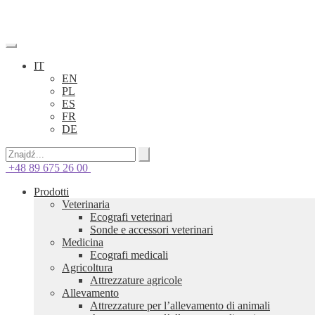
IT
EN
PL
ES
FR
DE
+48 89 675 26 00
Prodotti
Veterinaria
Ecografi veterinari
Sonde e accessori veterinari
Medicina
Ecografi medicali
Agricoltura
Attrezzature agricole
Allevamento
Attrezzature per l’allevamento di animali