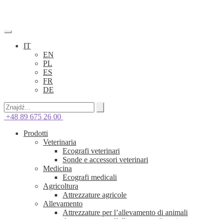
IT
EN
PL
ES
FR
DE
+48 89 675 26 00
Prodotti
Veterinaria
Ecografi veterinari
Sonde e accessori veterinari
Medicina
Ecografi medicali
Agricoltura
Attrezzature agricole
Allevamento
Attrezzature per l’allevamento di animali