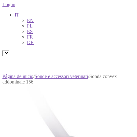
Log in
IT
EN
PL
ES
FR
DE
Página de inicio
/
Sonde e accessori veterinari
/
Sonda convex
addominale 156