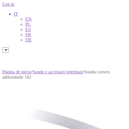
Log in
IT
EN
PL
ES
FR
DE
Página de inicio
/
Sonde e accessori veterinari
/
Sonda convex
addominale 182