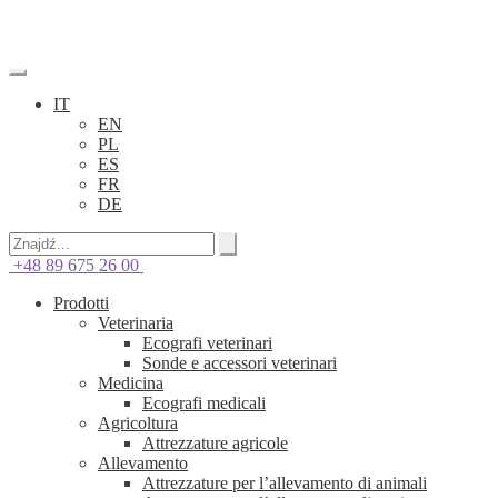
IT
EN
PL
ES
FR
DE
+48 89 675 26 00
Prodotti
Veterinaria
Ecografi veterinari
Sonde e accessori veterinari
Medicina
Ecografi medicali
Agricoltura
Attrezzature agricole
Allevamento
Attrezzature per l’allevamento di animali