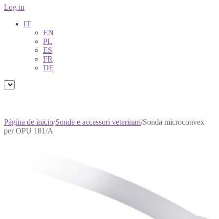
Log in
IT
EN
PL
ES
FR
DE
Página de inicio
/
Sonde e accessori veterinari
/
Sonda microconvex
per OPU 181/A