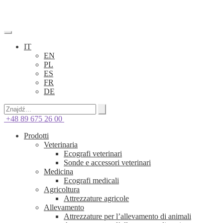
IT
EN
PL
ES
FR
DE
+48 89 675 26 00
Prodotti
Veterinaria
Ecografi veterinari
Sonde e accessori veterinari
Medicina
Ecografi medicali
Agricoltura
Attrezzature agricole
Allevamento
Attrezzature per l’allevamento di animali