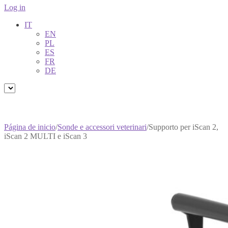
Log in
IT
EN
PL
ES
FR
DE
Página de inicio
/
Sonde e accessori veterinari
/
Supporto per iScan 2,
iScan 2 MULTI e iScan 3