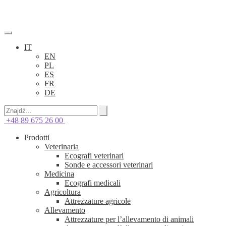
IT
EN
PL
ES
FR
DE
+48 89 675 26 00
Prodotti
Veterinaria
Ecografi veterinari
Sonde e accessori veterinari
Medicina
Ecografi medicali
Agricoltura
Attrezzature agricole
Allevamento
Attrezzature per l’allevamento di animali