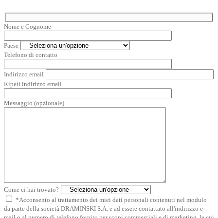
Nome e Cognome
Paese
Telefono di contatto
Indirizzo email
Ripeti indirizzo email
Messaggio (opzionale)
Come ci hai trovato?
*Acconsento al trattamento dei miei dati personali contenuti nel modulo
da parte della società DRAMIŃSKI S.A. e ad essere contattato all'indirizzo e-
mail o al numero di telefono fornito per scopi commerciali e di marketing, le cui