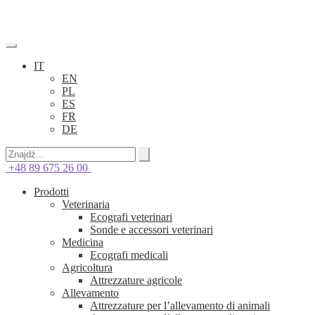
IT
EN
PL
ES
FR
DE
+48 89 675 26 00
Prodotti
Veterinaria
Ecografi veterinari
Sonde e accessori veterinari
Medicina
Ecografi medicali
Agricoltura
Attrezzature agricole
Allevamento
Attrezzature per l’allevamento di animali