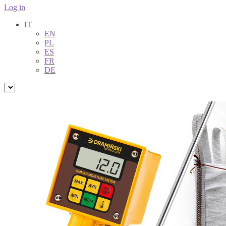
Log in
IT
EN
PL
ES
FR
DE