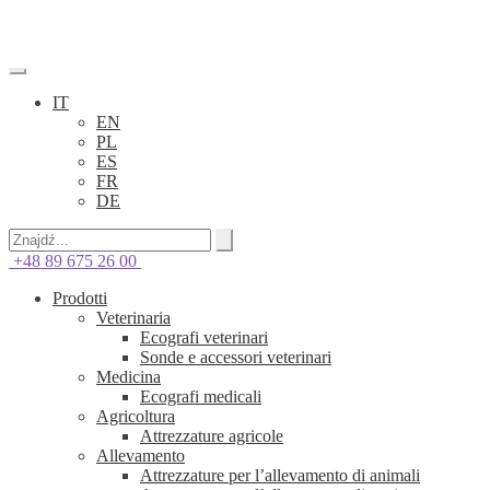
IT
EN
PL
ES
FR
DE
+48 89 675 26 00
Prodotti
Veterinaria
Ecografi veterinari
Sonde e accessori veterinari
Medicina
Ecografi medicali
Agricoltura
Attrezzature agricole
Allevamento
Attrezzature per l’allevamento di animali