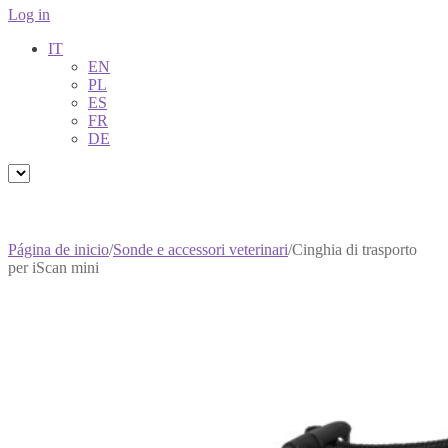
Log in
IT
EN
PL
ES
FR
DE
Página de inicio
/
Sonde e accessori veterinari
/
Cinghia di trasporto
per iScan mini