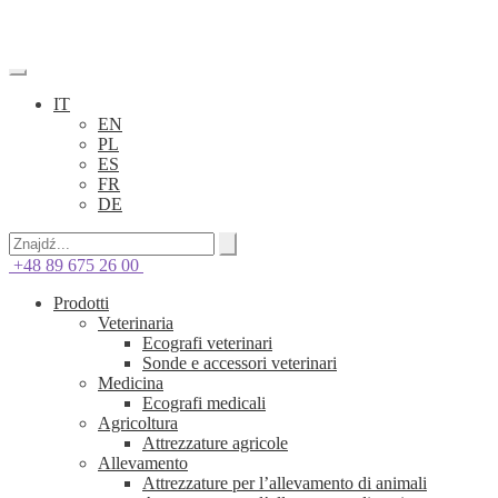
IT
EN
PL
ES
FR
DE
+48 89 675 26 00
Prodotti
Veterinaria
Ecografi veterinari
Sonde e accessori veterinari
Medicina
Ecografi medicali
Agricoltura
Attrezzature agricole
Allevamento
Attrezzature per l’allevamento di animali