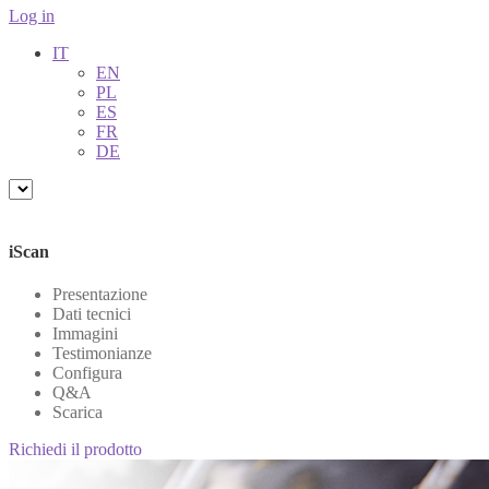
Log in
IT
EN
PL
ES
FR
DE
iScan
Presentazione
Dati tecnici
Immagini
Testimonianze
Configura
Q&A
Scarica
Richiedi il prodotto