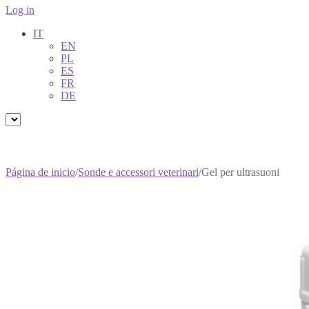
Log in
IT
EN
PL
ES
FR
DE
Página de inicio
/
Sonde e accessori veterinari
/
Gel per ultrasuoni