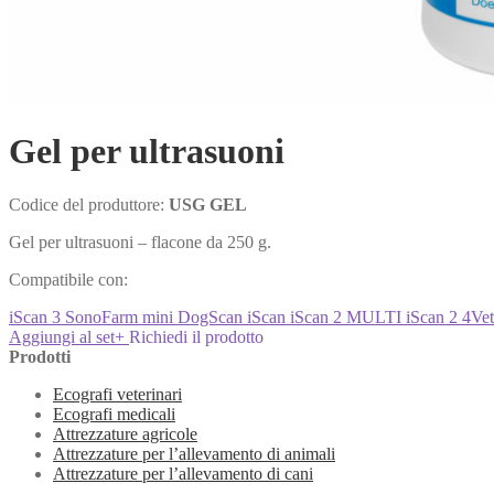
Gel per ultrasuoni
Codice del produttore:
USG GEL
Gel per ultrasuoni – flacone da 250 g.
Compatibile con:
iScan 3
SonoFarm mini
DogScan
iScan
iScan 2 MULTI
iScan 2
4Ve
Aggiungi al set
+
Richiedi il prodotto
Prodotti
Ecografi veterinari
Ecografi medicali
Attrezzature agricole
Attrezzature per l’allevamento di animali
Attrezzature per l’allevamento di cani