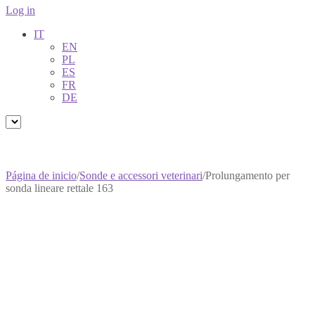
Log in
IT
EN
PL
ES
FR
DE
Página de inicio
/
Sonde e accessori veterinari
/
Prolungamento per
sonda lineare rettale 163