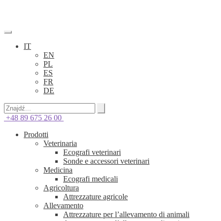
IT
EN
PL
ES
FR
DE
+48 89 675 26 00
Prodotti
Veterinaria
Ecografi veterinari
Sonde e accessori veterinari
Medicina
Ecografi medicali
Agricoltura
Attrezzature agricole
Allevamento
Attrezzature per l’allevamento di animali