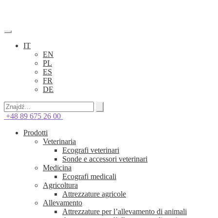
IT
EN
PL
ES
FR
DE
+48 89 675 26 00
Prodotti
Veterinaria
Ecografi veterinari
Sonde e accessori veterinari
Medicina
Ecografi medicali
Agricoltura
Attrezzature agricole
Allevamento
Attrezzature per l’allevamento di animali