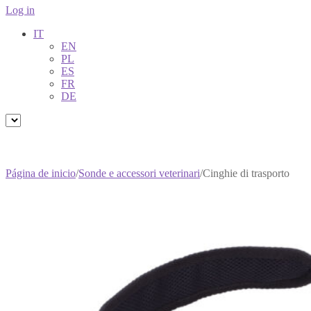
Log in
IT
EN
PL
ES
FR
DE
Página de inicio
/
Sonde e accessori veterinari
/
Cinghie di trasporto