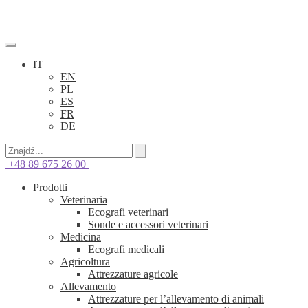
IT
EN
PL
ES
FR
DE
+48 89 675 26 00
Prodotti
Veterinaria
Ecografi veterinari
Sonde e accessori veterinari
Medicina
Ecografi medicali
Agricoltura
Attrezzature agricole
Allevamento
Attrezzature per l’allevamento di animali