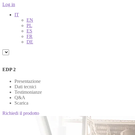
Log in
IT
EN
PL
ES
FR
DE
EDP 2
Presentazione
Dati tecnici
Testimonianze
Q&A
Scarica
Richiedi il prodotto