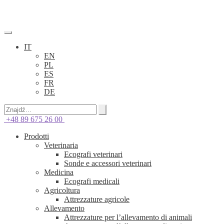
IT
EN
PL
ES
FR
DE
+48 89 675 26 00
Prodotti
Veterinaria
Ecografi veterinari
Sonde e accessori veterinari
Medicina
Ecografi medicali
Agricoltura
Attrezzature agricole
Allevamento
Attrezzature per l’allevamento di animali