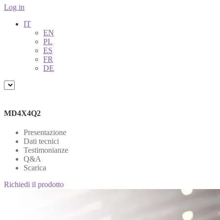
Log in
IT
EN
PL
ES
FR
DE
MD4X4Q2
Presentazione
Dati tecnici
Testimonianze
Q&A
Scarica
Richiedi il prodotto