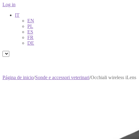
Log in
IT
EN
PL
ES
FR
DE
Página de inicio
/
Sonde e accessori veterinari
/
Occhiali wireless iLens