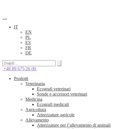
IT
EN
PL
ES
FR
DE
+48 89 675 26 00
Prodotti
Veterinaria
Ecografi veterinari
Sonde e accessori veterinari
Medicina
Ecografi medicali
Agricoltura
Attrezzature agricole
Allevamento
Attrezzature per l’allevamento di animali