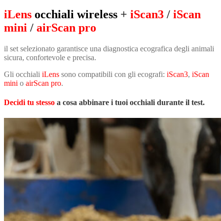
iLens
occhiali wireless
+
iScan3
/
iScan
mini
/
airScan pro
il set selezionato garantisce una diagnostica ecografica degli animali
sicura, confortevole e precisa.
Gli occhiali
iLens
sono compatibili con gli ecografi:
iScan3
,
iScan
mini
o
airScan pro
.
Decidi tu stesso
a cosa abbinare i tuoi occhiali durante il test.