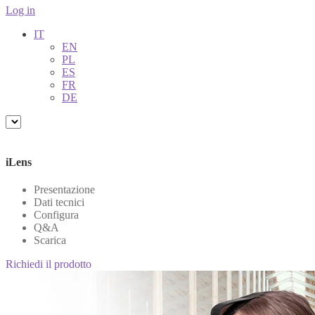
Log in
IT
EN
PL
ES
FR
DE
iLens
Presentazione
Dati tecnici
Configura
Q&A
Scarica
Richiedi il prodotto