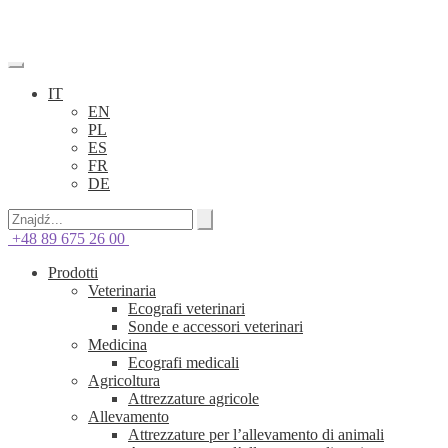
IT
EN
PL
ES
FR
DE
+48 89 675 26 00
Prodotti
Veterinaria
Ecografi veterinari
Sonde e accessori veterinari
Medicina
Ecografi medicali
Agricoltura
Attrezzature agricole
Allevamento
Attrezzature per l’allevamento di animali